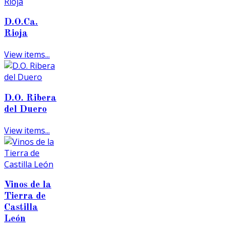
D.O.Ca.
Rioja
View items...
D.O. Ribera
del Duero
View items...
Vinos de la
Tierra de
Castilla
León